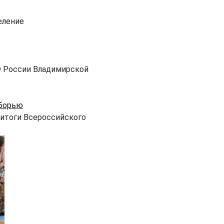
еление
Ф России Владимирской
оборью
 итоги Всероссийского