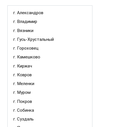
г. Александров
г. Владимир
г. Вязники
г. Гусь-Хрустальный
г. Гороховец
г. Камешково
г. Киржач
г. Ковров
г. Меленки
г. Муром
г. Покров
г. Собинка
г. Суздаль